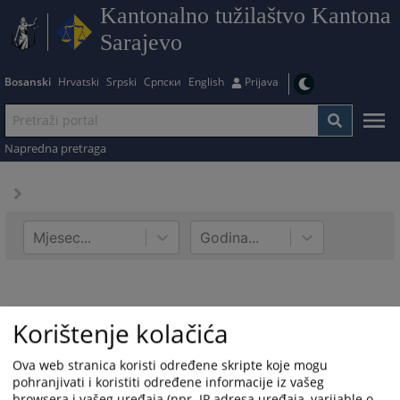
Kantonalno tužilaštvo Kantona
Sarajevo
Bosanski
Hrvatski
Srpski
Српски
English
Prijava
Napredna pretraga
Mjesec...
Godina...
Korištenje kolačića
Ova web stranica koristi određene skripte koje mogu
pohranjivati i koristiti određene informacije iz vašeg
browsera i vašeg uređaja (npr. IP adresa uređaja, varijable o