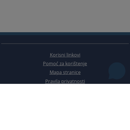
Korisni linkovi
Pomoć za korištenje
Mapa stranice
Pravila privatnosti
Redizajn web stranice je finansirala Evropska unija. Za njen sadržaj isključivo je odgovorno
Visoko sudsko i tužilačko vijeće BiH i ona ne odražava nužno stavove Evropske unije.