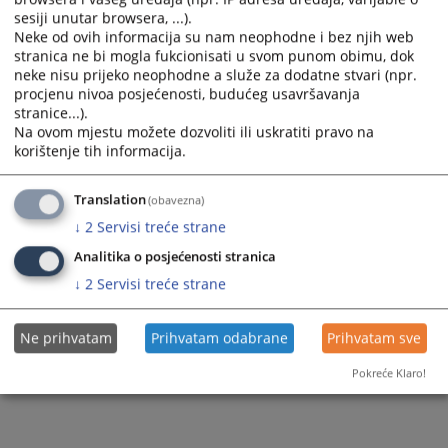
sesiji unutar browsera, ...).
Neke od ovih informacija su nam neophodne i bez njih web
stranica ne bi mogla fukcionisati u svom punom obimu, dok
neke nisu prijeko neophodne a služe za dodatne stvari (npr.
procjenu nivoa posjećenosti, budućeg usavršavanja
stranice...).
Na ovom mjestu možete dozvoliti ili uskratiti pravo na
Trenutno nema vijesti
korištenje tih informacija.
Translation
(obavezna)
↓
2
Servisi treće strane
Analitika o posjećenosti stranica
↓
2
Servisi treće strane
Ne prihvatam
Prihvatam odabrane
Prihvatam sve
Pokreće Klaro!