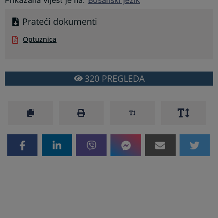
Prikazana vijest je na
:
Bosanski jezik
Prateći dokumenti
Optuznica
320
PREGLEDA