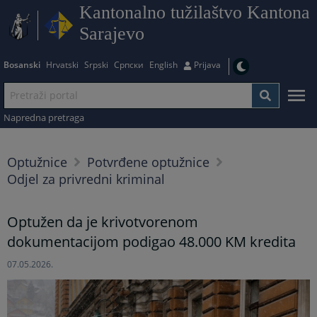
Kantonalno tužilaštvo Kantona
Sarajevo
Bosanski
Hrvatski
Srpski
Српски
English
Prijava
Napredna pretraga
Optužnice
Potvrđene optužnice
Odjel za privredni kriminal
Optužen da je krivotvorenom
dokumentacijom podigao 48.000 KM kredita
07.05.2026.