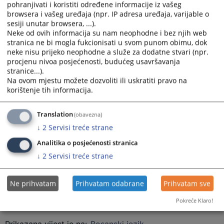
bh. banci dostavio lažne podatke i krivotvorenu dokumentaciju
pohranjivati i koristiti određene informacije iz vašeg
kako bi dobio kredit i druge bankarske pogodnosti.
browsera i vašeg uređaja (npr. IP adresa uređaja, varijable o
sesiji unutar browsera, ...).
Optuženi je uz zahtjev za kredit od 50.000 KM priložio
Neke od ovih informacija su nam neophodne i bez njih web
falsifikovane potvrde o zaposlenju i platama JP Elektroprivreda
stranica ne bi mogla fukcionisati u svom punom obimu, dok
BiH – TE Kakanj, iako je bio nezaposlen i nije imao otvorene
neke nisu prijeko neophodne a služe za dodatne stvari (npr.
račune u bankama koje je naveo u dokumentaciji.
procjenu nivoa posjećenosti, budućeg usavršavanja
Na osnovu takvih podataka odobreni su mu kredit, dozvoljeni
stranice...).
minus i kreditna kartica, nakon čega je podigao ukupno 48.000
Na ovom mjestu možete dozvoliti ili uskratiti pravo na
KM, čime je banci pričinjena šteta u navedenom iznosu.
korištenje tih informacija.
Navode iz optužnice Tužilaštvo KS će dokazivati izvođenjem oko
100 materijalnih dokaza.
Translation
(obavezna)
↓
2
Servisi treće strane
URED GLAVNE KANTONALNE TUŽITELJICE
Molimo Vas da pri preuzimanju ili prenošenju informacija koje
Analitika o posjećenosti stranica
objavljuje Kantonalno tužilaštvo Kantona Sarajevo o predmetima u
↓
2
Servisi treće strane
kojima su osobe osumnjičene ili optužene za krivična djela, imate u
vidu presumpciju nevinosti iz člana 3. Zakona o krivičnom postupku
Ne prihvatam
Prihvatam odabrane
Prihvatam sve
FBiH u kojem je u stavu 1. definisano da se svako smatra nevinim
za krivično djelo dok se pravosnažnom presudom ne utvrdi njegova
Pokreće Klaro!
krivnja.