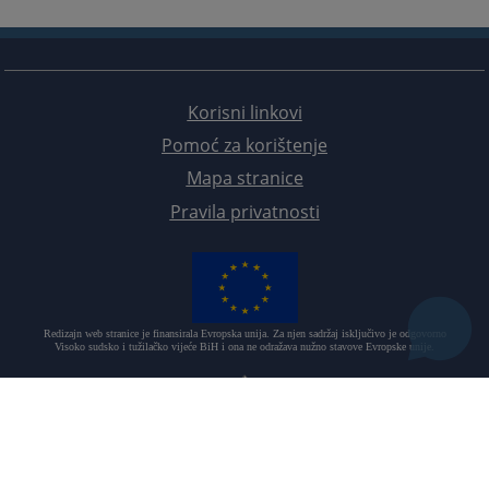
Korisni linkovi
Pomoć za korištenje
Mapa stranice
Pravila privatnosti
Redizajn web stranice je finansirala Evropska unija. Za njen sadržaj isključivo je odgovorno
Visoko sudsko i tužilačko vijeće BiH i ona ne odražava nužno stavove Evropske unije.
© 2021
Visoko sudsko i tužilačko vijeće