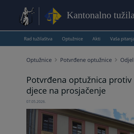
Kantonalno tužil
Rad tužilaštva
Optužnice
Akti
Vaša pitanj
Optužnice
Potvrđene optužnice
Odjel
Potvrđena optužnica protiv 
djece na prosjačenje
07.05.2026.