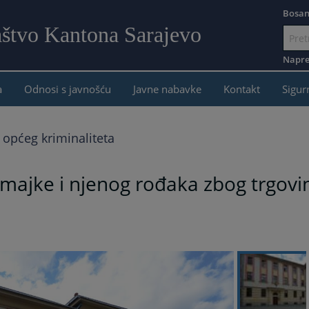
Bosan
aštvo Kantona Sarajevo
Idi
na
Napre
sadržaj
a
Odnosi s javnošću
Javne nabavke
Kontakt
Sigur
 općeg kriminaliteta
majke i njenog rođaka zbog trgovine