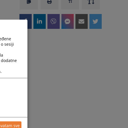
ređene
o sesiji
la
a dodatne
.
hvatam sve