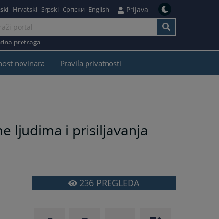
ski
Hrvatski
Srpski
Српски
English
Prijava
dna pretraga
nost novinara
Pravila privatnosti
 ljudima i prisiljavanja
236
PREGLEDA