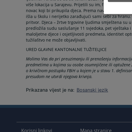
više lokacija u Sarajevu. Prijetili su im, fizički kažnj
novac koji bi prikupila djeca. Prema navodima iz optu
išla u školu i nerijetko zarađujući sami sebi za hran
pritvor. Djeca – žrtve trgovine ljudima smještena su u
predložila sudu saslušanje 11 svjedoka, pet vještaka i
maloljetne djece i osjetljivosti predmeta, identitet opt
tužilaštvo ne može objavljivati.
URED GLAVNE KANTONALNE TUŽITELJICE
Molimo Vas da pri preuzimanju ili prenošenju informacij
predmetima u kojima su osobe osumnjičene ili optužene za
o krivičnom postupku FBiH u kojem je u stavu 1. definis
presudom ne utvrdi njegova krivnja.
Prikazana vijest je na
:
Bosanski jezik
Korisni linkovi
Mapa stranice