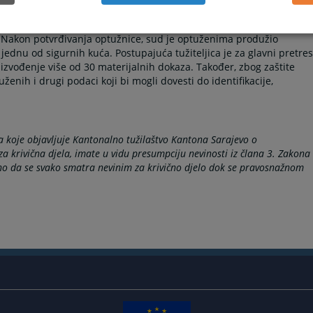
avali i tjerali ih da dnevno donesu do 50 KM. Optuženi su uzimali
žnice, djeca su često bila izložena vremenskim neprilikama, nisu
u. Nakon potvrđivanja optužnice, sud je optuženima produžio
 jednu od sigurnih kuća. Postupajuća tužiteljica je za glavni pretres
 izvođenje više od 30 materijalnih dokaza. Također, zbog zaštite
uženih i drugi podaci koji bi mogli dovesti do identifikacije,
a koje objavljuje Kantonalno tužilaštvo Kantona Sarajevo o
 krivična djela, imate u vidu presumpciju nevinosti iz člana 3. Zakona
ano da se svako smatra nevinim za krivično djelo dok se pravosnažnom