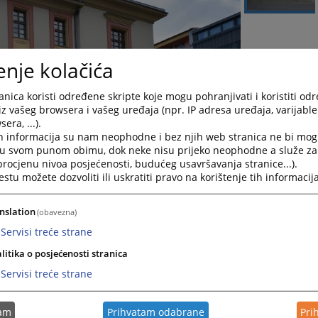
enje kolačića
nica koristi određene skripte koje mogu pohranjivati i koristiti od
iz vašeg browsera i vašeg uređaja (npr. IP adresa uređaja, varijable 
era, ...).
h informacija su nam neophodne i bez njih web stranica ne bi mog
i u svom punom obimu, dok neke nisu prijeko neophodne a služe z
 procjenu nivoa posjećenosti, budućeg usavršavanja stranice...).
tu možete dozvoliti ili uskratiti pravo na korištenje tih informacija
nslation
(obavezna)
Servisi treće strane
litika o posjećenosti stranica
Servisi treće strane
aštva KS protiv majke i njenog rođaka zbog krivičnog djela trgovina
tam
Prihvatam odabrane
Pri
 godine prisiljavali četvero maloljetne djece na prosjačenje na