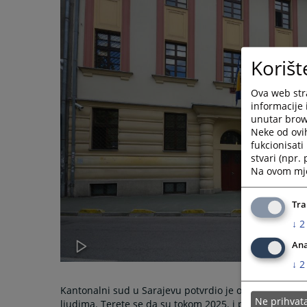
Korišt
Ova web stra
informacije 
unutar brows
Neke od ovi
fukcionisat
stvari (npr.
Na ovom mjes
Tra
↓
2
Ana
↓
2
Kantonalni sud u Sarajevu potvrdio je optužnicu Tužil
Ne prihva
ljudima. Terete se da su tokom 2025. i početkom 2026.