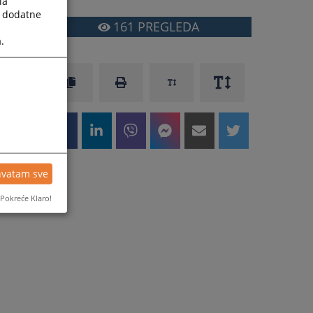
la
a dodatne
161
PREGLEDA
.
hvatam sve
Pokreće Klaro!