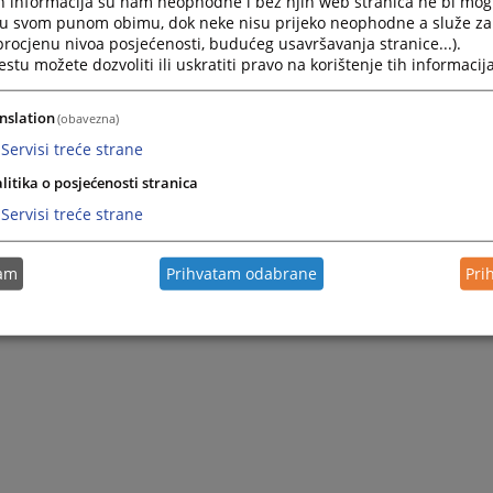
h informacija su nam neophodne i bez njih web stranica ne bi mog
i u svom punom obimu, dok neke nisu prijeko neophodne a služe z
 procjenu nivoa posjećenosti, budućeg usavršavanja stranice...).
tu možete dozvoliti ili uskratiti pravo na korištenje tih informacija
nslation
(obavezna)
Servisi treće strane
litika o posjećenosti stranica
Servisi treće strane
tam
Prihvatam odabrane
Pri