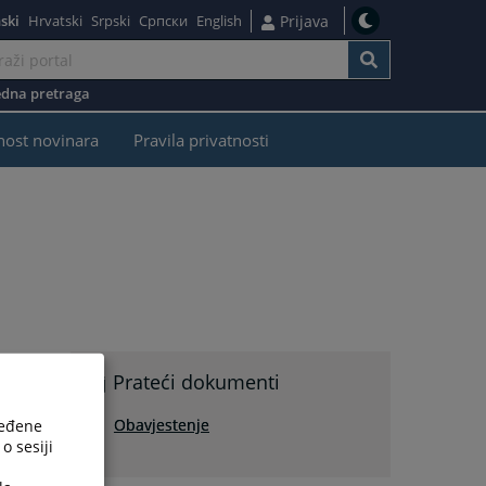
ski
Hrvatski
Srpski
Српски
English
Prijava
dna pretraga
nost novinara
Pravila privatnosti
Prateći dokumenti
Obavjestenje
ređene
o sesiji