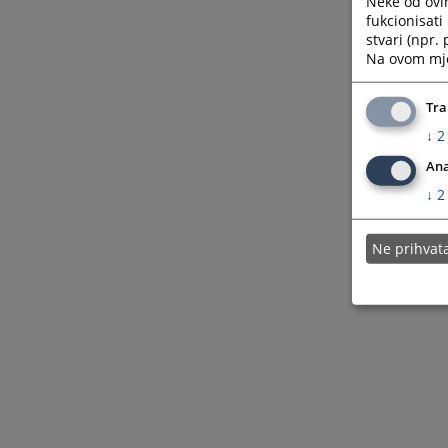
Neke od ovi
fukcionisat
stvari (npr.
Na ovom mjes
Tra
↓
2
Ana
↓
2
Ne prihva