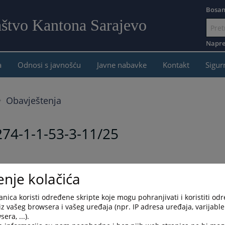
Bosan
aštvo Kantona Sarajevo
Idi
na
Napre
sadržaj
a
Odnosi s javnošću
Javne nabavke
Kontakt
Sigur
Obavještenja
74-1-1-53-3-11/25
enje kolačića
nica koristi određene skripte koje mogu pohranjivati i koristiti od
iz vašeg browsera i vašeg uređaja (npr. IP adresa uređaja, varijable 
era, ...).