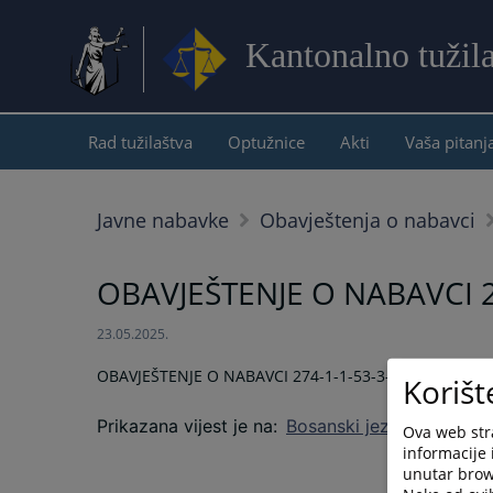
Kantonalno tužil
Rad tužilaštva
Optužnice
Akti
Vaša pitanj
Javne nabavke
Obavještenja o nabavci
OBAVJEŠTENJE O NABAVCI 2
23.05.2025.
OBAVJEŠTENJE O NABAVCI 274-1-1-53-3-11/25
Korišt
Prikazana vijest je na
:
Bosanski jezik
Ova web stra
informacije 
unutar brows