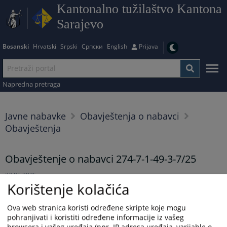
Kantonalno tužilaštvo Kantona
Sarajevo
Bosanski
Hrvatski
Srpski
Српски
English
Prijava
Napredna pretraga
Javne nabavke
Obavještenja o nabavci
Obavještenja
Obavještenje o nabavci 274-7-1-49-3-7/25
23.05.2025.
Korištenje kolačića
Prikazana vijest je na
:
Bosanski jezik
Ova web stranica koristi određene skripte koje mogu
pohranjivati i koristiti određene informacije iz vašeg
Prateći dokumenti
browsera i vašeg uređaja (npr. IP adresa uređaja, varijable o