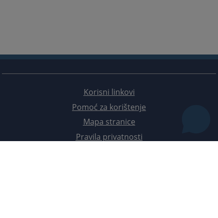
Korisni linkovi
Pomoć za korištenje
Mapa stranice
Pravila privatnosti
Redizajn web stranice je finansirala Evropska unija. Za njen sadržaj isključivo je odgovorno
Visoko sudsko i tužilačko vijeće BiH i ona ne odražava nužno stavove Evropske unije.