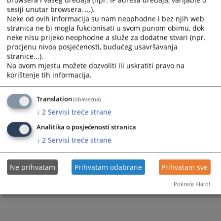
sesiji unutar browsera, ...).
1081_001
Neke od ovih informacija su nam neophodne i bez njih web
stranica ne bi mogla fukcionisati u svom punom obimu, dok
neke nisu prijeko neophodne a služe za dodatne stvari (npr.
procjenu nivoa posjećenosti, budućeg usavršavanja
195
PREGLEDA
stranice...).
Na ovom mjestu možete dozvoliti ili uskratiti pravo na
korištenje tih informacija.
Translation
(obavezna)
↓
2
Servisi treće strane
Analitika o posjećenosti stranica
↓
2
Servisi treće strane
Ne prihvatam
Prihvatam odabrane
Prihvatam sve
Pokreće Klaro!